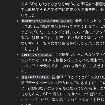
です CDからだけではなくmp3など圧縮後の状態
でも取得できるのですでに作成済みの曲整理が楽
りました
最近のリッピング
昔の曲にタグを入れるに最適 - るるさん
トであれば自動で曲名を持ってきてくれますが以
ッピングしたままでタグが付いてない曲にタグを
るのには最適です。 参照しているCDDBについて
なりマイナーなものまで曲名を拾ってくれるので
くりします。
タグ編集はいろいろなソフト
2 IN 1 - マルちゃんさん
ていますが、DBから情報を拾ってくれる機能付で
このソフトが最高です。 操作も簡単で、手放せま
ん。
普通CDDBというとCDを入れ
便利 - MASAKI4さん
態でデータベースから読み込んでいきますが、こ
フトはMP3などのファイルになっていても使えま
（もちろん、CDの通りに曲を並べなければいけ
が・・・） ただ、ほんのちょっと不安定さを感じ