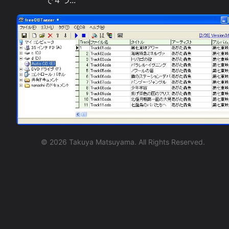
で４つ...
©
2026
Takuya Matsuyama. All Rights Reserved.