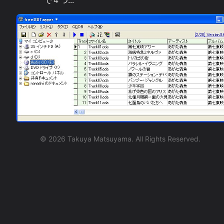
で４つ...
©
2026
Takuya Matsuyama. All Rights Reserved.