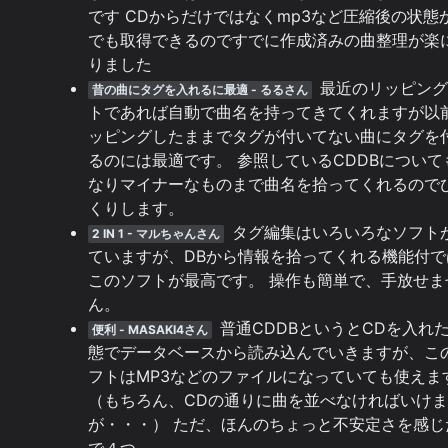
です CDからだけではなくmp3など圧縮後の状態
でも取得できるのですでに作成済みの曲整理が楽
りました
最近のリッピング
昔の曲にタグを入れるに最適 - るるさん
トであれば自動で曲名を持ってきてくれますが以
ッピングしたままでタグが付いてない曲にタグを
るのには最適です。 参照しているCDDBについて
なりマイナーなものまで曲名を拾ってくれるので
くりします。
タグ編集はいろいろなソフト
2 IN 1 - マルちゃんさん
ていますが、DBから情報を拾ってくれる機能付で
このソフトが最高です。 操作も簡単で、手放せま
ん。
普通CDDBというとCDを入れ
便利 - MASAKI4さん
態でデータベースから読み込んでいきますが、こ
フトはMP3などのファイルになっていても使えま
（もちろん、CDの通りに曲を並べなければいけ
が・・・） ただ、ほんのちょっと不安定さを感じ